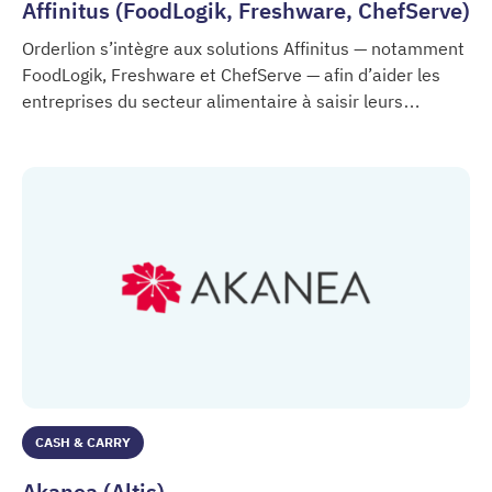
Affinitus (FoodLogik, Freshware, ChefServe)
Orderlion s’intègre aux solutions Affinitus — notamment
FoodLogik, Freshware et ChefServe — afin d’aider les
entreprises du secteur alimentaire à saisir leurs
Affinitus (FoodLogik, Freshware, ChefServe)
commandes, à garantir leur conformité et à gérer
efficacement leurs stocks.
CASH & CARRY
Akanea (Altis)