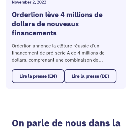
November 2, 2022
Orderlion lève 4 millions de
dollars de nouveaux
financements
Orderlion annonce la clôture réussie d'un
financement de pré-série A de 4 millions de
dollars, comprenant une combinaison de
financement par actions et par emprunt, portant le
montant total des investissements levés à 7,5
Lire la presse (EN)
Lire la presse (DE)
millions de dollars depuis la création de la société.
On parle de nous dans la