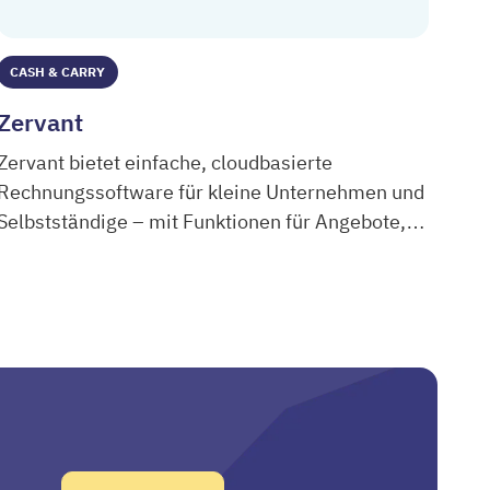
CASH & CARRY
Zervant
Zervant bietet einfache, cloudbasierte
Rechnungssoftware für kleine Unternehmen und
Selbstständige – mit Funktionen für Angebote,
Zervant
Rechnungen und Zeiterfassung.