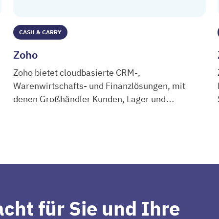
CASH & CARRY
Zoho
Zoho bietet cloudbasierte CRM-,
Warenwirtschafts- und Finanzlösungen, mit
denen Großhändler Kunden, Lager und
Zoho
Geschäftsdaten zentral steuern können.
cht für Sie und Ihre