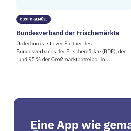
OBST & GEMÜSE
Bundesverband der Frischemärkte
Orderlion ist stolzer Partner des
Bundesverbands der Frischemärkte (BDF), der
rund 95 % der Großmarktbetreiber in
Bundesverband der Frischemärkte
Deutschland, Österreich, der Schweiz und
Norditalien vertritt.
Eine App wie gema