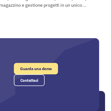
magazzino e gestione progetti in un unico
Winbiz
sistema.
Guarda una demo
Contattaci