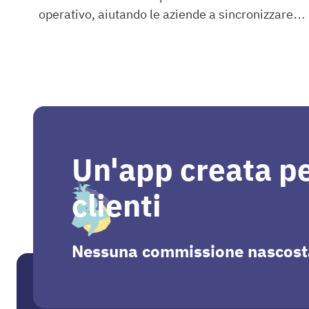
operativo, aiutando le aziende a sincronizzare
bindCommerce
ordini, prodotti, giacenze e clienti tra diversi
sistemi digitali.
Un'app creata per
clienti
Nessuna commissione nascosta o