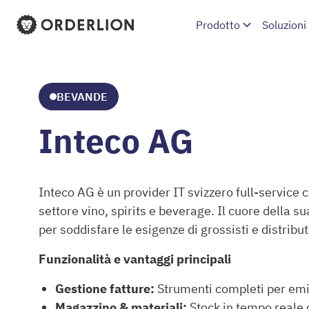
Prodotto
Soluzioni
Homepage di Orderlion
BEVANDE
Inteco AG
Inteco AG è un provider IT svizzero full-service c
settore vino, spirits e beverage. Il cuore della su
per soddisfare le esigenze di grossisti e distribu
Funzionalità e vantaggi principali
Gestione fatture:
Strumenti completi per em
Magazzino & materiali:
Stock in tempo reale c