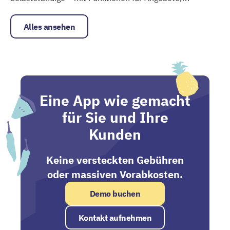
Zervant
Rechnungen und Zeiterfassung.
Alles ansehen
Eine App wie gemacht
für Sie und Ihre
Kunden
Keine versteckten Gebühren
oder massiven Vorabkosten.
Demo buchen
Kontakt aufnehmen