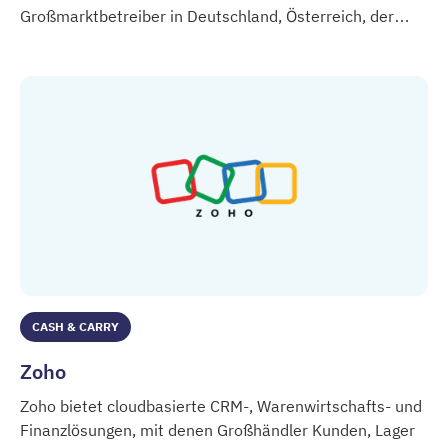
Großmarktbetreiber in Deutschland, Österreich, der
Bundesverband der Frischemärkte
Schweiz und Norditalien vertritt.
CASH & CARRY
Zoho
Zoho bietet cloudbasierte CRM-, Warenwirtschafts- und
Finanzlösungen, mit denen Großhändler Kunden, Lager