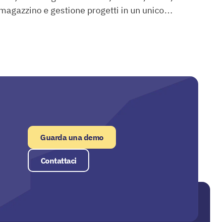
magazzino e gestione progetti in un unico
Winbiz
sistema.
Guarda una demo
Contattaci