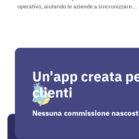
operativo, aiutando le aziende a sincronizzare
bindCommerce
ordini, prodotti, giacenze e clienti tra diversi
sistemi digitali.
Un'app creata per
clienti
Nessuna commissione nascosta o