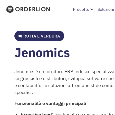
Prodotto
Soluzioni
Homepage di Orderlion
FRUTTA E VERDURA
Jenomics
Jenomics è un fornitore ERP tedesco specializzato 
su grossisti e distributori, sviluppa software che
e contabilità. Le soluzioni affrontano sfide come t
specifici.
Funzionalità e vantaggi principali
Expertise food:
Gestionale su misura per gross