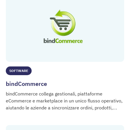
SOFTWARE
bindCommerce
bindCommerce collega gestionali, piattaforme
eCommerce e marketplace in un unico flusso operativo,
aiutando le aziende a sincronizzare ordini, prodotti,
bindCommerce
giacenze e clienti tra diversi sistemi digitali.